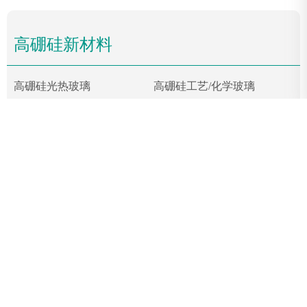
高硼硅新材料
高硼硅光热玻璃
高硼硅工艺/化学玻璃
高硼硅耐热/防火玻璃
高硼硅超薄/基板玻璃
太阳能光伏
储能
充电桩
太阳能光热系统
天旭玻璃制品国际站
Copyright © 2025 银河7163官网
[
苏ICP备18088号
]
技术支持:
威龙电子商务